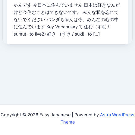
ゃんです 今日本に住んでいません 日本は好きなんだ
けど今住むことはできないです。 みんな私を忘れて
ないでください パンダちゃんは今、みんなの心の中
に住んでいます Key Vocabulary 1) 住む（すむ /
sumu)- to live2) 好き （すき / suki)- to […]
Copyright © 2026 Easy Japanese | Powered by
Astra WordPress
Theme